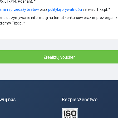
36, 61-714, Poznań).
*
amin sprzedaży biletów
oraz
politykę prywatności
serwisu Tixx.pl.
*
na otrzymywanie informacji na temat konkursów oraz imprez organiza
tformy Tixx.pl.*
Zrealizuj voucher
wuj nas
Bezpieczeństwo