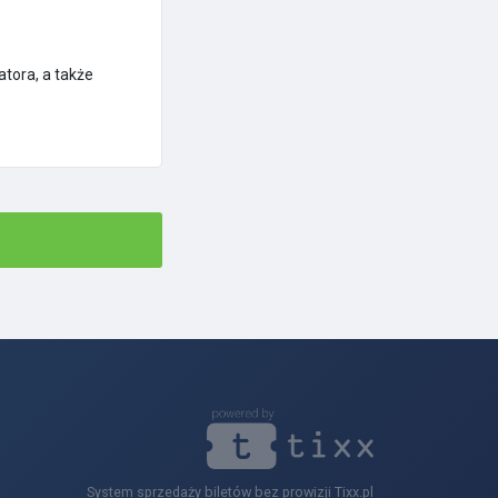
tora, a także
System sprzedaży biletów bez prowizji Tixx.pl