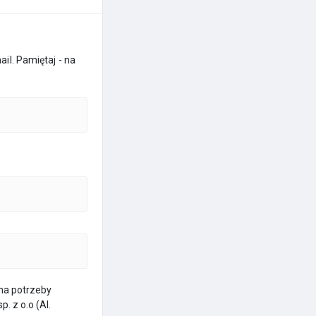
l. Pamiętaj - na
na potrzeby
. z o.o (Al.