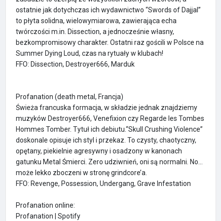
ostatnie jak dotychczas ich wydawnictwo “Swords of Dajjal”
to płyta solidna, wielowymiarowa, zawierająca echa
twórczości m.in. Dissection, a jednocześnie własny,
bezkompromisowy charakter. Ostatni raz gościli w Polsce na
Summer Dying Loud, czas na rytuały w klubach!
FFO: Dissection, Destroyer666, Marduk
Profanation (death metal, Francja)
Świeża francuska formacja, w składzie jednak znajdziemy
muzyków Destroyer666, Venefixion czy Regarde les Tombes
Hommes Tomber. Tytuł ich debiutu.“Skull Crushing Violence”
doskonale opisuje ich styl i przekaz. To czysty, chaotyczny,
opętany, piekielnie agresywny i osadzony w kanonach
gatunku Metal Śmierci. Zero udziwnień, oni są normalni. No…
może lekko zboczeni w stronę grindcore’a.
FFO: Revenge, Possession, Undergang, Grave Infestation
Profanation online:
Profanation | Spotify