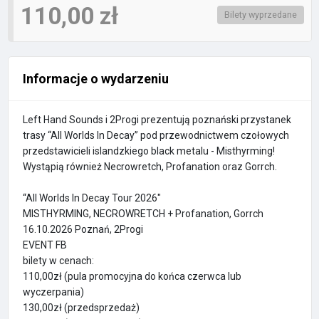
110,00 zł
Bilety wyprzedane
Informacje o wydarzeniu
Left Hand Sounds i 2Progi prezentują poznański przystanek
trasy “All Worlds In Decay” pod przewodnictwem czołowych
przedstawicieli islandzkiego black metalu - Misthyrming!
Wystąpią również Necrowretch, Profanation oraz Gorrch.
“All Worlds In Decay Tour 2026"
MISTHYRMING, NECROWRETCH + Profanation, Gorrch
16.10.2026 Poznań, 2Progi
EVENT FB
bilety w cenach:
110,00zł (pula promocyjna do końca czerwca lub
wyczerpania)
130,00zł (przedsprzedaż)