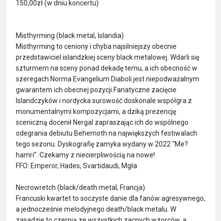
150,00zł (w dniu koncertu)
Misthyrming (black metal, Islandia)
Misthyrming to ceniony i chyba najsilniejszy obecnie
przedstawiciel islandzkiej sceny black metalowej. Wdarli się
szturmem na sceny ponad dekadę temu, a ich obecność w
szeregach Norma Evangelium Diaboli jest niepodważalnym
gwarantem ich obecnej pozycji.Fanatyczne zacięcie
Islandczyków i nordycka surowość doskonale współgra z
monumentalnymi kompozycjami, a dziką prezencję
sceniczną docenił Nergal zapraszając ich do wspólnego
odegrania debiutu Behemoth na największych festiwalach
tego sezonu. Dyskografię zamyka wydany w 2022 “Me?
hamri”. Czekamy z niecierpliwością na nowe!
FFO: Emperor, Hades, Svartidaudi, Mgła
Necrowretch (black/death metal, Francja)
Francuski kwartet to soczyste danie dla fanów agresywnego,
a jednocześnie melodyjnego death/black metalu. W
zasadzie to czerpią ze wszystkich zacnych wzorców, a