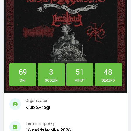
69
3
51
48
DNI
GODZIN
MINUT
SEKUND
Organizator
Klub 2Progi
Termin imprezy
16 października 2026